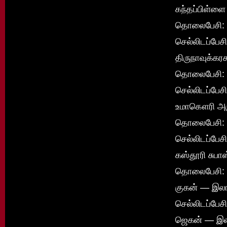
கந்தப்பிள்ளை
தொலைபேசி: 
செல்லிடப்பே
திருநாவுக்க
தொலைபேசி: 
செல்லிடப்பே
உமாகௌரி அ
தொலைபேசி: 
செல்லிடப்பே
கஸ்தூரி சுப
தொலைபேசி: 
குகன் — இல
செல்லிடப்பே
ஜெகன் — இ