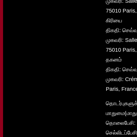
முகவரி: Sall
75010 Paris
கிரியை
திகதி: செவ்வ
முகவரி: Sall
75010 Paris
தகனம்
திகதி: செவ்வ
முகவரி: Cré
Paris, Fran
தொடர்புகளுக
மாதுமை(மாது
தொலைபேசி: 
செல்லிடப்பே