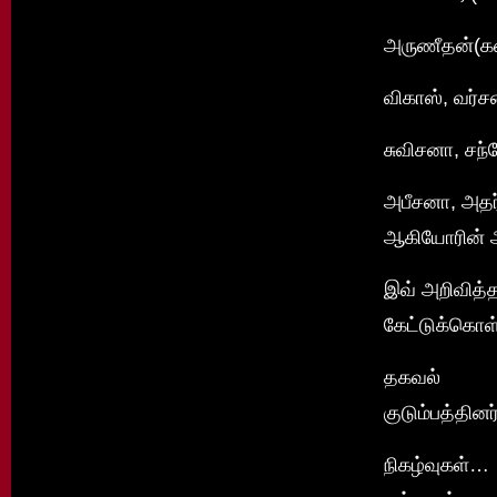
அருணீதன்(கன
விகாஸ், வர்ச
சுவிசனா, சந்
அபீசனா, அதர்
ஆகியோரின் அ
இவ் அறிவித்த
கேட்டுக்கொள
தகவல்
குடும்பத்தினர்
நிகழ்வுகள்…