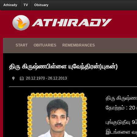
Athirady
TV
Obituary
START
OBITUARIES
REMEMBRANCES
திரு கிருஷ்ணபிள்ளை யுவேந்திரன்(யுகன்)
20.12.1970 - 26.12.2013
திரு கிருஷ்ண
தோற்றம் : 20
புங்குடுதீவு 
இடங்களை வதி