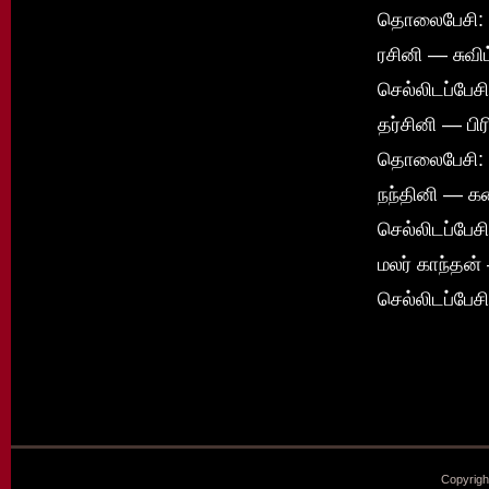
தொலைபேசி: 
ரசினி — சுவிட
செல்லிடப்பே
தர்சினி — பி
தொலைபேசி: 
நந்தினி — 
செல்லிடப்பே
மலர் காந்தன்
செல்லிடப்பே
Copyrigh